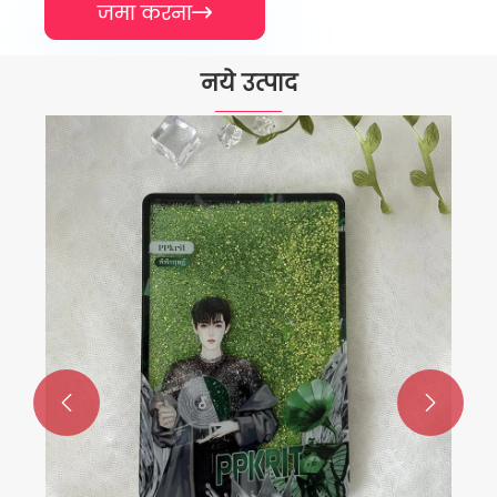
जमा करना

नये उत्पाद
Acrylic Fridge Magnets
और देखें >>

