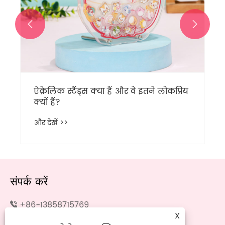


संपर्क करें
+86-13858715769
X
+86-13858715769